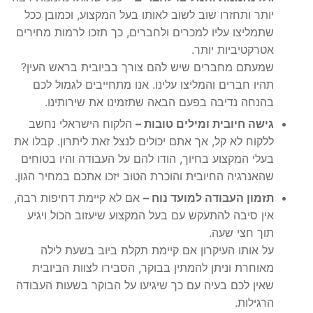
יותר ותחזרו שוב לשוב לאותו בעל המקצוע, וכמובן ככל
שתמליצו עליו למכרים ולחברים, כך תזכו לרמות מחירים
אטרקטיביות יותר.
שמעתם מחברים שיש להם צורך בביובית בראש העין?
תהיו חברים והמליצו עלינו. אנו מתחייבים לגמול לכם
בהנחה נדיבה בפעם הבאה שתזמינו את שירותינו.
גישה חיובית ומילים טובות –
הלקוח הישראלי נחשב
ללקוח לא קל, אך אתם יכולים לנצל זאת ליתרון. קבלו את
בעלי המקצוע בחיוך, הודו להם על העבודה והיו בטוחים
שהאנרגיה החיובית והוכרת הטוב יזכו אתכם במחיר הגון.
תזמון העבודה למועד נוח –
אם לא קיימת דחיפות רבה,
אין סיבה להתעקש עם בעל המקצוע שיעזוב הכול ויגיע
תוך חצי שעה.
על אותו העיקרון אם קיימת תקלת ביוב בשעת לילה
מאוחרת וניתן להמתין בבוקר, הסבירו לצוות הביובית
שאין לכם בעיה עם כך שיגיעו על הבוקר בשעות העבודה
הרגילות.