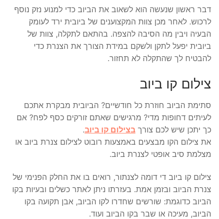
דבר ראשון שנעשה הוא לשאוב את הביוב כדי למנוע נזק נוסף
לרכוש. לאחר מכן צוות המקצוענים של ביובית ירד לעומק
הבעיה ויבין מה הסיבה להצפה. בהתאם לתקלה, צוות של
ביובית יפעל לתקן ולשקם במידת הצורך את הצנרת כדי
להבטיח לך שהתקלה לא תחזור.
צילום קו ביוב
סתימת הביוב חוזרת כל חודשיים? הביובית מבקרת אתכם
לעיתים דחופות מדי? מרגישים שאתם זורקים כסף לפח? אם
כך יתכן שיש לכם צורך
בצילום קו ביוב
.
את צילום הקו מבצעים באמצעות רובוט לצילום צנרת ביוב או
מצלמת סיב אופטי לצנרת ביוב.
צילום קו ביוב די דומה לצנתור, רואים בו את החלק הפנימי של
צנרת הביוב ובזמן אמת. בעזרתו ניתן לאתר כשלים ובעיות בקו
הביוב כדוגמת: שורשים שחדרו לקו הביוב, אבן תקועה בקו
הביוב, מעיכה או שבר בקו הביוב ועוד.