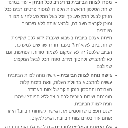
מסרו לצוות הביובית מידע רב ככל הניתן –
עוד במועד
שיחת הטלפון הראשונית הקפידו למסור פרטים רבים ככל
הניתן לבעל המקצוע. כך יוכל בעל המקצוע להגיע מצויד
ומוכן לקראת העבודה, ולבצע אותה ללא סיבוכים
מיותרים.
הייתה אצלם ביובית בשבוע שעבר? ידוע לכם שקיימת
שוחת ביוב לא גלויה? בעבר חדרו שורשים למערכת
הביוב שלכם? זה לא המקום לשמור סודות והפתעות, וגם
לא להתבייש ולחסוך מידע. ספרו הכל לבעל המקצוע
שמולכם.
גישה נוחה לצוות הביובית –
גישה נוחה לצוות הביובית
עשויה להתבטא בהוזלת העלות, וזאת בזכות קלות
העבודה והחסכון בזמן היקר של צוות העבודה.
הזמנתם שירות ביובית לרחוב צר ללא חניות? שימרו
חניה לצוות הביובית.
ישנם חפצים שחוסמים את הגישה לשוחות הביוב? הזיזו
אותם עוד בטרם צוות הביובית הגיע למקום.
גלו נאמנות והמליצו לחברים –
ככל שתגלו נאמנות רבה