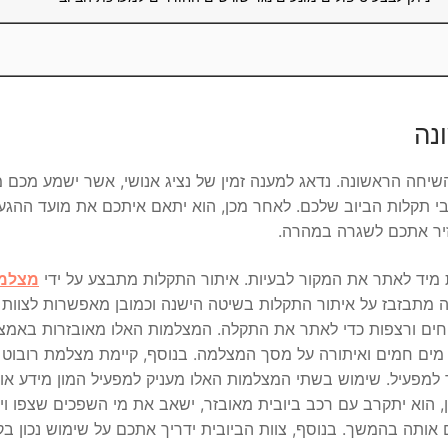
נה
שיחה הראשונה. נדאג למענה זמין של נציג אנושי, אשר ישמע מכם 
בי תקלות הביוב שלכם. לאחר מכן, הוא יתאם איתכם את מועד ההגע
יר אתכם לשגרה במהרה.
ת מיד לאתר את המקור לבעיות. איתור התקלות מתבצע על ידי
מצלמ
ה מתבזבז על איתור התקלות בשיטה הישנה וכמובן מאפשרות לצוות 
חים ורצפות כדי לאתר את התקלה. המצלמות האלו מאובזרות באמצ
ת מים חמים ואיתורה על מסך המצלמה. בנוסף, קיימת מצלמת רובוט
ר למפעיל. שימוש בשתי המצלמות האלו מעניק למפעיל המון מידע אות
ן, הוא יתקרב עם רכב ביובית מאובזר, ישאב את מי השפכים שצפו וי
אותה בהמשך. בנוסף, צוות הביובית ידריך אתכם על שימוש נכון בקו