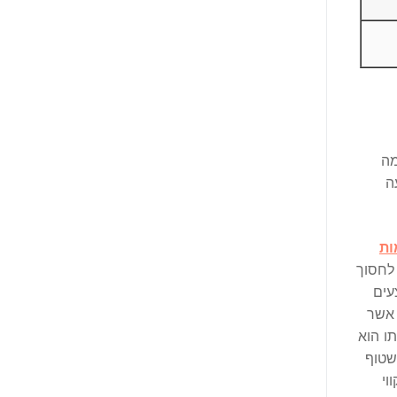
מה
ה
ות
לחסוך
עים
 אשר
ו הוא
שטוף
וי