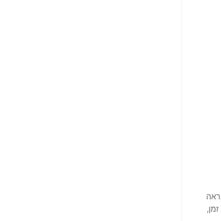
ראה
מן,